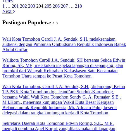
Prev
1
…
201
202
203
204
205
206
207
…
218
Next
Postingan Populer
Wali Kota Tomohon Caroll J. A. Senduk, S.H. melaksanakan
audiensi dengan Pimpinan Ombudsman Republik Indonesia Bapak
Abdul Goffar
Walikota Tomohon Caroll J.A. Senduk, SH bersama Sekda Edwin
Roring, SE, ME, melakukan inspeksi lapangan di sepanjang jalan
protokol dari Wilayah Kelurahan Kakaskasen Satu Kecamatan
Tomohon Utara sampai ke Pusat Kota Tomohon
Wali Kota Tomohon, Caroll J. A. Senduk, S.H., didampingi Ketua
TP-PKK Kota Tomohon drg. Jeand’arc Senduk-Karundeng,
bersama Wakil Wali Kota Tomohon Sendy G. A. Rumajar, S.E.,
M.I.Kom., menerima kunjungan Wakil Duta Besar Kerajaan
Belanda untuk Republik Indonesia, Mr. Adriaan Palm, beserta
delegasi dalam rangka kunjungan kerja di Kota Tomohon
Sekretaris Daerah Kota Tomohon Edwin Roring, S.E., M.E.
menjadi pembina Apel Korpri yang dilaksanakan di lapangan