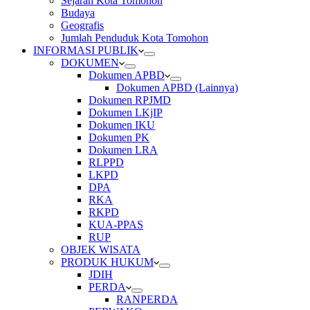
Sejarah Kota Tomohon
Budaya
Geografis
Jumlah Penduduk Kota Tomohon
INFORMASI PUBLIK
DOKUMEN
Dokumen APBD
Dokumen APBD (Lainnya)
Dokumen RPJMD
Dokumen LKjIP
Dokumen IKU
Dokumen PK
Dokumen LRA
RLPPD
LKPD
DPA
RKA
RKPD
KUA-PPAS
RUP
OBJEK WISATA
PRODUK HUKUM
JDIH
PERDA
RANPERDA