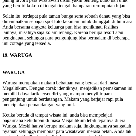
paling favorit para wisatawan disini yakni benteng kuno nan unik
yang berdiri kokoh di tengah tengah hamparan rerumputan hijau.
Selain itu, terdapat pula taman bunga serta sebuah danau yang bisa
dimanfaatkan sebagai spot foto kekinian untuk diunggah di linimasa.
Anda bersama anggota keluarga pun bisa menikmati fasilitas
lainnya, misalnya saja kolam renang. Karena berupa resort atau
penginapan, sehingga para pengunjung bisa bermalam di beberapa
uni cottage yang tersedia.
19. WARUGA
WARUGA
Waruga merupakan makam bebatuan yang berasal dari masa
Megalitikum. Dengan corak identiknya, menjadikan pemakaman ini
memiliki daya tarik tersendiri yang mampu menyihir para
pengunjung untuk berdatangan. Makam yang berjajar rapi pula
menciptakan pemandangan yang unik.
Ketika berada di tempat wisata ini, anda bisa mempelajari
bagaimana kehidupan di masa Megalitikum lebih tepatnya di era
Wariga. Meski hanya berupa makam saja, lingkungannya sangatlah
nyaman sehingga membuat para wisatawan merasa betah. Anda tak