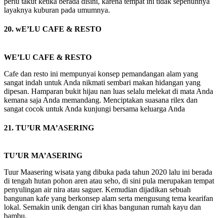
perlu takut ketika berada disini, karena tempat ini tidak sepenuhnya
layaknya kuburan pada umumnya.
20. wE’LU CAFE & RESTO
WE’LU CAFE & RESTO
Cafe dan resto ini mempunyai konsep pemandangan alam yang
sangat indah untuk Anda nikmati sembari makan hidangan yang
dipesan. Hamparan bukit hijau nan luas selalu melekat di mata Anda
kemana saja Anda memandang. Menciptakan suasana rilex dan
sangat cocok untuk Anda kunjungi bersama keluarga Anda
21. TU’UR MA’ASERING
TU’UR MA’ASERING
Tuur Maasering wisata yang dibuka pada tahun 2020 lalu ini berada
di tengah hutan pohon aren atau seho, di sini pula merupakan tempat
penyulingan air nira atau saguer. Kemudian dijadikan sebuah
bangunan kafe yang berkonsep alam serta mengusung tema kearifan
lokal. Semakin unik dengan ciri khas bangunan rumah kayu dan
bambu.