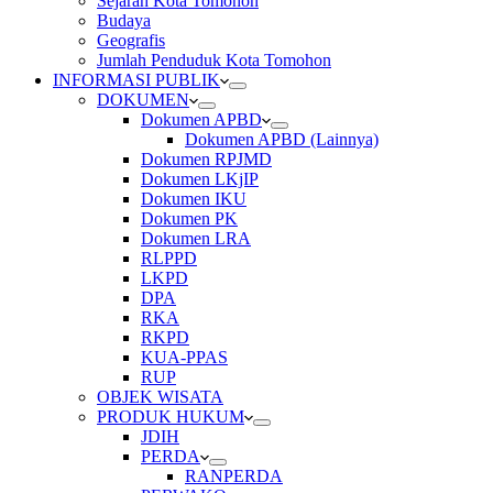
Sejarah Kota Tomohon
Budaya
Geografis
Jumlah Penduduk Kota Tomohon
INFORMASI PUBLIK
DOKUMEN
Dokumen APBD
Dokumen APBD (Lainnya)
Dokumen RPJMD
Dokumen LKjIP
Dokumen IKU
Dokumen PK
Dokumen LRA
RLPPD
LKPD
DPA
RKA
RKPD
KUA-PPAS
RUP
OBJEK WISATA
PRODUK HUKUM
JDIH
PERDA
RANPERDA