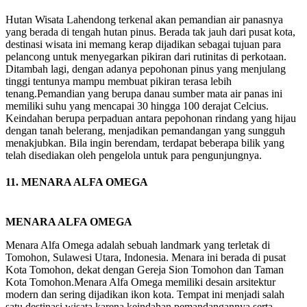
Hutan Wisata Lahendong terkenal akan pemandian air panasnya
yang berada di tengah hutan pinus. Berada tak jauh dari pusat kota,
destinasi wisata ini memang kerap dijadikan sebagai tujuan para
pelancong untuk menyegarkan pikiran dari rutinitas di perkotaan.
Ditambah lagi, dengan adanya pepohonan pinus yang menjulang
tinggi tentunya mampu membuat pikiran terasa lebih
tenang.Pemandian yang berupa danau sumber mata air panas ini
memiliki suhu yang mencapai 30 hingga 100 derajat Celcius.
Keindahan berupa perpaduan antara pepohonan rindang yang hijau
dengan tanah belerang, menjadikan pemandangan yang sungguh
menakjubkan. Bila ingin berendam, terdapat beberapa bilik yang
telah disediakan oleh pengelola untuk para pengunjungnya.
11. MENARA ALFA OMEGA
MENARA ALFA OMEGA
Menara Alfa Omega adalah sebuah landmark yang terletak di
Tomohon, Sulawesi Utara, Indonesia. Menara ini berada di pusat
Kota Tomohon, dekat dengan Gereja Sion Tomohon dan Taman
Kota Tomohon.Menara Alfa Omega memiliki desain arsitektur
modern dan sering dijadikan ikon kota. Tempat ini menjadi salah
satu destinasi wisata karena keindahan pemandangannya serta