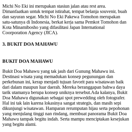
Michi No Eki ini merupakan stasiun jalan atau rest area.
Dimanfaatkan untuk tempat istirahat, tempat belanja souvenir, buah
dan sayuran segar. Michi No Eki Pakewa Tomohon merupakan
satu-satunya di Indonesia, berkat kerja sama Pemkot Tomohon dan
Kota Minamibosho yang difasilitasi Japan International
Coorporation Agency (JICA).
3. BUKIT DOA MAHAWU
BUKIT DOA MAHAWU
Bukit Doa Mahawu yang tak jauh dari Gunung Mahawu ini.
Destinasi wisata yang memadukan konsep pegunungan dan
perkebunan ini, kerap menjadi tujuan favorit para wisatawan baik
dari dalam maupun luar daerah. Mereka beranggapan bahwa daya
tarik utamanya berupa konsep uniknya tersebut.Ada kalanya, Bukit
Doa Mahawu digunakan sebagai spot prewedding oleh fotografer.
Hal ini tak lain karena lokasinya sangat strategis, dan masih sepi
dikunjungi wisatawan. Hamparan rerumputan hijau serta pepohonan
yang menjulang tinggi nan rindang, membuat panorama Bukit Doa
Mahawu tampak begitu indah. Serta mampu menciptakan kesejukan
yang begitu alami.