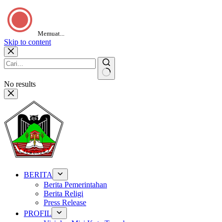
Memuat...
Skip to content
No results
BERITA
Berita Pemerintahan
Berita Religi
Press Release
PROFIL