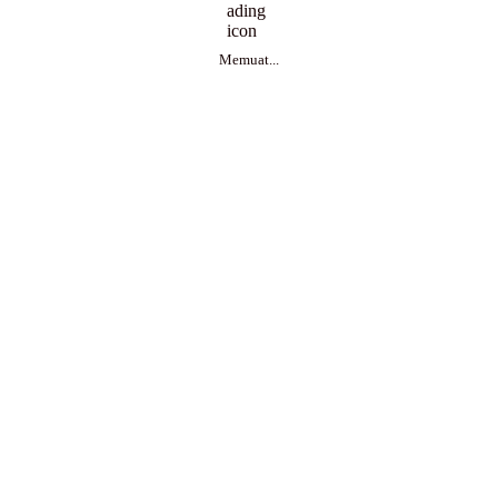
Memuat...
SEKRETARIAT DAERAH
Bagikan..
Copyright © 2026 Pemerintah Kota Tomohon