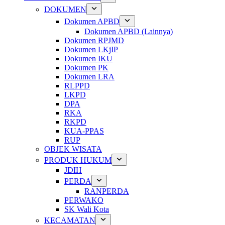
DOKUMEN
Dokumen APBD
Dokumen APBD (Lainnya)
Dokumen RPJMD
Dokumen LKjIP
Dokumen IKU
Dokumen PK
Dokumen LRA
RLPPD
LKPD
DPA
RKA
RKPD
KUA-PPAS
RUP
OBJEK WISATA
PRODUK HUKUM
JDIH
PERDA
RANPERDA
PERWAKO
SK Wali Kota
KECAMATAN