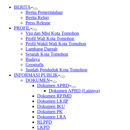
BERITA
Berita Pemerintahan
Berita Religi
Press Release
PROFIL
Visi dan Misi Kota Tomohon
Profil Wali Kota Tomohon
Profil Wakil Wali Kota Tomohon
Lambang Daerah
Sejarah Kota Tomohon
Budaya
Geografis
Jumlah Penduduk Kota Tomohon
INFORMASI PUBLIK
DOKUMEN
Dokumen APBD
Dokumen APBD (Lainnya)
Dokumen RPJMD
Dokumen LKjIP
Dokumen IKU
Dokumen PK
Dokumen LRA
RLPPD
LKPD