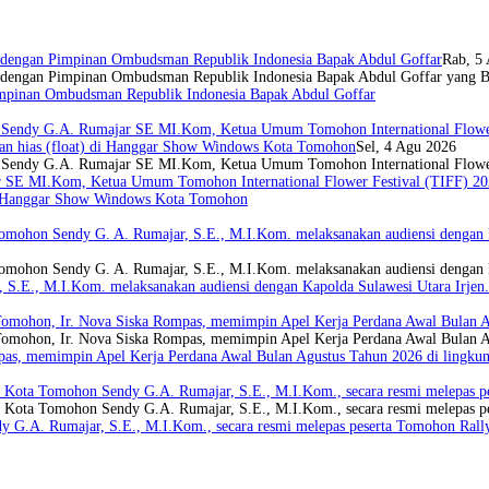
i dengan Pimpinan Ombudsman Republik Indonesia Bapak Abdul Goffar
Rab, 5
i dengan Pimpinan Ombudsman Republik Indonesia Bapak Abdul Goffar yang B
Pimpinan Ombudsman Republik Indonesia Bapak Abdul Goffar
Sendy G.A. Rumajar SE MI.Kom, Ketua Umum Tomohon International Flower Fe
n hias (float) di Hanggar Show Windows Kota Tomohon
Sel, 4 Agu 2026
a Sendy G.A. Rumajar SE MI.Kom, Ketua Umum Tomohon International Flowe
 SE MI.Kom, Ketua Umum Tomohon International Flower Festival (TIFF) 2026
di Hanggar Show Windows Kota Tomohon
omohon Sendy G. A. Rumajar, S.E., M.I.Kom. melaksanakan audiensi dengan K
 Tomohon Sendy G. A. Rumajar, S.E., M.I.Kom. melaksanakan audiensi denga
S.E., M.I.Kom. melaksanakan audiensi dengan Kapolda Sulawesi Utara Irjen.
omohon, Ir. Nova Siska Rompas, memimpin Apel Kerja Perdana Awal Bulan A
Tomohon, Ir. Nova Siska Rompas, memimpin Apel Kerja Perdana Awal Bulan
as, memimpin Apel Kerja Perdana Awal Bulan Agustus Tahun 2026 di lingk
 Kota Tomohon Sendy G.A. Rumajar, S.E., M.I.Kom., secara resmi melepas p
i Kota Tomohon Sendy G.A. Rumajar, S.E., M.I.Kom., secara resmi melepas 
y G.A. Rumajar, S.E., M.I.Kom., secara resmi melepas peserta Tomohon Rally