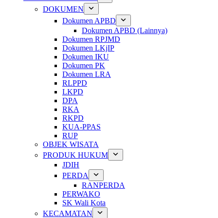
DOKUMEN
Dokumen APBD
Dokumen APBD (Lainnya)
Dokumen RPJMD
Dokumen LKjIP
Dokumen IKU
Dokumen PK
Dokumen LRA
RLPPD
LKPD
DPA
RKA
RKPD
KUA-PPAS
RUP
OBJEK WISATA
PRODUK HUKUM
JDIH
PERDA
RANPERDA
PERWAKO
SK Wali Kota
KECAMATAN