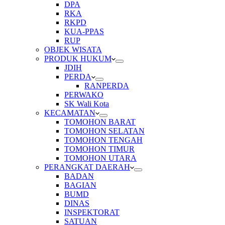
DPA
RKA
RKPD
KUA-PPAS
RUP
OBJEK WISATA
PRODUK HUKUM
JDIH
PERDA
RANPERDA
PERWAKO
SK Wali Kota
KECAMATAN
TOMOHON BARAT
TOMOHON SELATAN
TOMOHON TENGAH
TOMOHON TIMUR
TOMOHON UTARA
PERANGKAT DAERAH
BADAN
BAGIAN
BUMD
DINAS
INSPEKTORAT
SATUAN