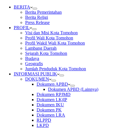
BERITA
Berita Pemerintahan
Berita Religi
Press Release
PROFIL
Visi dan Misi Kota Tomohon
Profil Wali Kota Tomohon
Profil Wakil Wali Kota Tomohon
Lambang Daerah
Sejarah Kota Tomohon
Budaya
Geografis
Jumlah Penduduk Kota Tomohon
INFORMASI PUBLIK
DOKUMEN
Dokumen APBD
Dokumen APBD (Lainnya)
Dokumen RPJMD
Dokumen LKjIP
Dokumen IKU
Dokumen PK
Dokumen LRA
RLPPD
LKPD