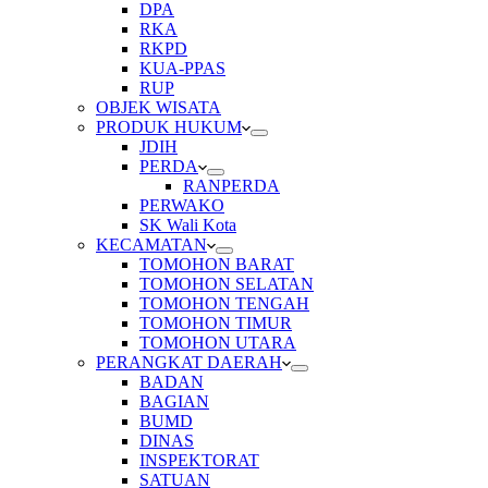
DPA
RKA
RKPD
KUA-PPAS
RUP
OBJEK WISATA
PRODUK HUKUM
JDIH
PERDA
RANPERDA
PERWAKO
SK Wali Kota
KECAMATAN
TOMOHON BARAT
TOMOHON SELATAN
TOMOHON TENGAH
TOMOHON TIMUR
TOMOHON UTARA
PERANGKAT DAERAH
BADAN
BAGIAN
BUMD
DINAS
INSPEKTORAT
SATUAN