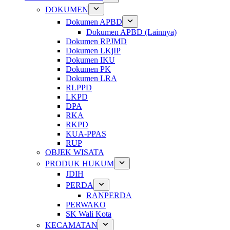
DOKUMEN
Dokumen APBD
Dokumen APBD (Lainnya)
Dokumen RPJMD
Dokumen LKjIP
Dokumen IKU
Dokumen PK
Dokumen LRA
RLPPD
LKPD
DPA
RKA
RKPD
KUA-PPAS
RUP
OBJEK WISATA
PRODUK HUKUM
JDIH
PERDA
RANPERDA
PERWAKO
SK Wali Kota
KECAMATAN