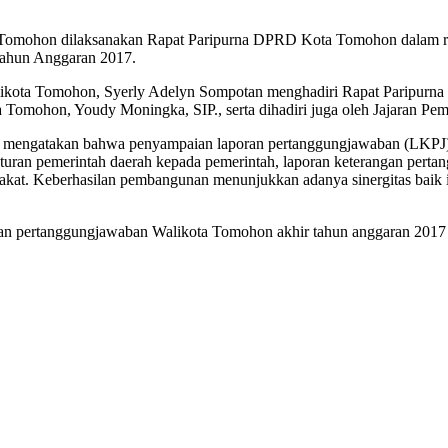
a Tomohon dilaksanakan Rapat Paripurna DPRD Kota Tomohon dalam r
ahun Anggaran 2017.
likota Tomohon, Syerly Adelyn Sompotan menghadiri Rapat Paripu
Tomohon, Youdy Moningka, SIP., serta dihadiri juga oleh Jajaran 
 mengatakan bahwa penyampaian laporan pertanggungjawaban (LKPJ)
raturan pemerintah daerah kepada pemerintah, laporan keterangan per
arakat. Keberhasilan pembangunan menunjukkan adanya sinergitas bai
ran pertanggungjawaban Walikota Tomohon akhir tahun anggaran 201