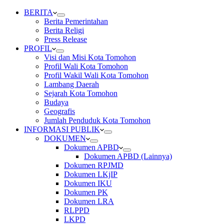
BERITA
Berita Pemerintahan
Berita Religi
Press Release
PROFIL
Visi dan Misi Kota Tomohon
Profil Wali Kota Tomohon
Profil Wakil Wali Kota Tomohon
Lambang Daerah
Sejarah Kota Tomohon
Budaya
Geografis
Jumlah Penduduk Kota Tomohon
INFORMASI PUBLIK
DOKUMEN
Dokumen APBD
Dokumen APBD (Lainnya)
Dokumen RPJMD
Dokumen LKjIP
Dokumen IKU
Dokumen PK
Dokumen LRA
RLPPD
LKPD