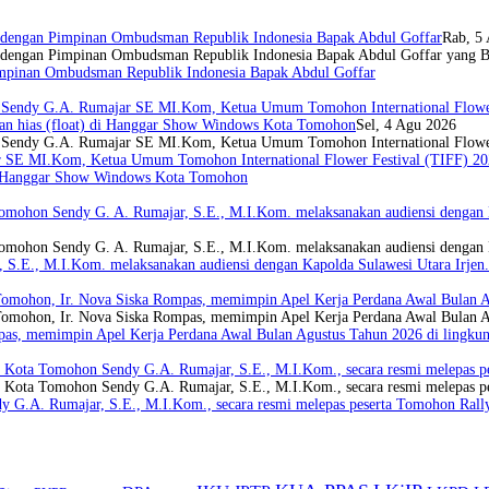
i dengan Pimpinan Ombudsman Republik Indonesia Bapak Abdul Goffar
Rab, 5
i dengan Pimpinan Ombudsman Republik Indonesia Bapak Abdul Goffar yang B
Pimpinan Ombudsman Republik Indonesia Bapak Abdul Goffar
Sendy G.A. Rumajar SE MI.Kom, Ketua Umum Tomohon International Flower Fe
n hias (float) di Hanggar Show Windows Kota Tomohon
Sel, 4 Agu 2026
a Sendy G.A. Rumajar SE MI.Kom, Ketua Umum Tomohon International Flowe
 SE MI.Kom, Ketua Umum Tomohon International Flower Festival (TIFF) 2026
di Hanggar Show Windows Kota Tomohon
omohon Sendy G. A. Rumajar, S.E., M.I.Kom. melaksanakan audiensi dengan K
 Tomohon Sendy G. A. Rumajar, S.E., M.I.Kom. melaksanakan audiensi denga
S.E., M.I.Kom. melaksanakan audiensi dengan Kapolda Sulawesi Utara Irjen.
omohon, Ir. Nova Siska Rompas, memimpin Apel Kerja Perdana Awal Bulan A
Tomohon, Ir. Nova Siska Rompas, memimpin Apel Kerja Perdana Awal Bulan
as, memimpin Apel Kerja Perdana Awal Bulan Agustus Tahun 2026 di lingk
 Kota Tomohon Sendy G.A. Rumajar, S.E., M.I.Kom., secara resmi melepas p
i Kota Tomohon Sendy G.A. Rumajar, S.E., M.I.Kom., secara resmi melepas 
y G.A. Rumajar, S.E., M.I.Kom., secara resmi melepas peserta Tomohon Rally