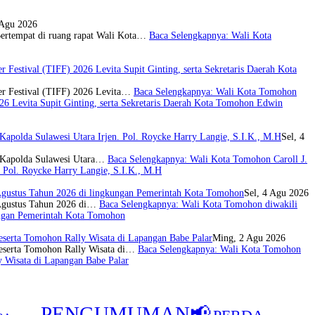
 Agu 2026
ertempat di ruang rapat Wali Kota…
Baca Selengkapnya
: Wali Kota
stival (TIFF) 2026 Levita Supit Ginting, serta Sekretaris Daerah Kota
r Festival (TIFF) 2026 Levita…
Baca Selengkapnya
: Wali Kota Tomohon
 Levita Supit Ginting, serta Sekretaris Daerah Kota Tomohon Edwin
apolda Sulawesi Utara Irjen. Pol. Roycke Harry Langie, S.I.K., M.H
Sel, 4
n Kapolda Sulawesi Utara…
Baca Selengkapnya
: Wali Kota Tomohon Caroll J.
 Pol. Roycke Harry Langie, S.I.K., M.H
gustus Tahun 2026 di lingkungan Pemerintah Kota Tomohon
Sel, 4 Agu 2026
 Agustus Tahun 2026 di…
Baca Selengkapnya
: Wali Kota Tomohon diwakili
ungan Pemerintah Kota Tomohon
eserta Tomohon Rally Wisata di Lapangan Babe Palar
Ming, 2 Agu 2026
peserta Tomohon Rally Wisata di…
Baca Selengkapnya
: Wali Kota Tomohon
 Wisata di Lapangan Babe Palar
PENGUMUMAN📢