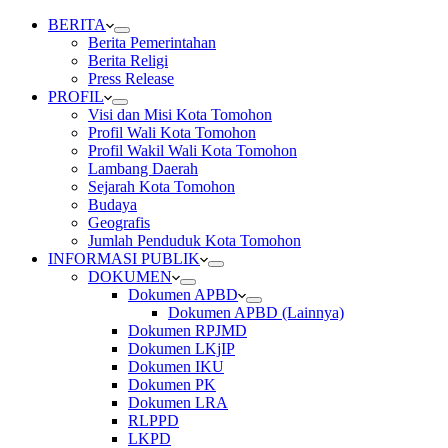
BERITA
Berita Pemerintahan
Berita Religi
Press Release
PROFIL
Visi dan Misi Kota Tomohon
Profil Wali Kota Tomohon
Profil Wakil Wali Kota Tomohon
Lambang Daerah
Sejarah Kota Tomohon
Budaya
Geografis
Jumlah Penduduk Kota Tomohon
INFORMASI PUBLIK
DOKUMEN
Dokumen APBD
Dokumen APBD (Lainnya)
Dokumen RPJMD
Dokumen LKjIP
Dokumen IKU
Dokumen PK
Dokumen LRA
RLPPD
LKPD