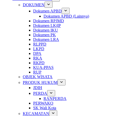
DOKUMEN
Dokumen APBD
Dokumen APBD (Lainnya)
Dokumen RPJMD
Dokumen LKjIP
Dokumen IKU
Dokumen PK
Dokumen LRA
RLPPD
LKPD
DPA
RKA
RKPD
KUA-PPAS
RUP
OBJEK WISATA
PRODUK HUKUM
JDIH
PERDA
RANPERDA
PERWAKO
SK Wali Kota
KECAMATAN