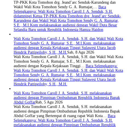
TP-PKK Kota Tomohon drg. Jeand’arc Senduk-Karundeng dan
Wakil Wali Kota Tomohon Sendy G. A. Rumajar,…
Baca
Selengkapnya
: Wali Kota Tomohon Caroll J. A. Senduk, S.H.
didampingi Ketua TP-PKK Kota Tomohon drg. Jeand’arc Senduk-
Karundeng dan Wakil Wali Kota Tomohon Sendy G. A. Rumajar,
S.E., M.I.Kom melaksanakan audiensi dengan Wakil Duta Besar
Selandia Baru untuk Republik Indonesia Hamza Haidon
Wali Kota Tomohon Caroll J. A. Senduk, S.H. dan Wakil Wali Kota
Tomohon Sendy G. A. Rumajar, S.E., M.I.Kom. melaksanakan
audiensi dengan Kepala Kejaksaan Tinggi Sulawesi Utara Jacob
Hendrik Pattipeilohy, S H., M.H.
Sab, 8 Agu 2026
Wali Kota Tomohon Caroll J. A. Senduk, S.H. dan Wakil Wali Kota
Tomohon Sendy G. A. Rumajar, S.E., M.I.Kom. melaksanakan
audiensi dengan Kepala Kejaksaan Tinggi…
Baca Selengkapnya
:
Wali Kota Tomohon Caroll J. A. Senduk, S.H. dan Wakil Wali Kota
Tomohon Sendy G. A. Rumajar, S.E., M.I.Kom. melaksanakan
audiensi dengan Kepala Kejaksaan Tinggi Sulawesi Utara Jacob
Hendrik Pattipeilohy, S H., M.H.
Wali Kota Tomohon Caroll J. A. Senduk, S.H. melaksanakan
audiensi dengan Pimpinan Ombudsman Republik Indonesia Bapak
Abdul Goffar
Rab, 5 Agu 2026
Wali Kota Tomohon Caroll J. A. Senduk, S.H. melaksanakan
audiensi dengan Pimpinan Ombudsman Republik Indonesia Bapak
Abdul Goffar yang Bertempat di ruang rapat Wali Kota…
Baca
Selengkapnya
: Wali Kota Tomohon Caroll J. A. Senduk, S.H.
melaksanakan audiensi dengan Pimpinan Ombudsman Republik