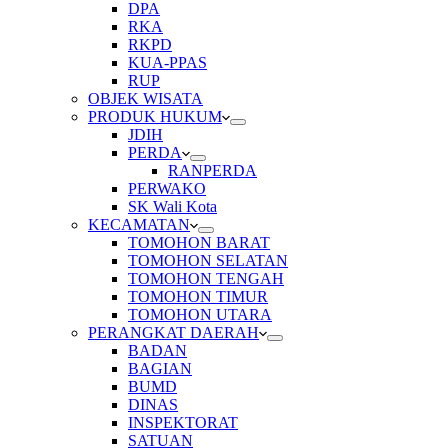
DPA
RKA
RKPD
KUA-PPAS
RUP
OBJEK WISATA
PRODUK HUKUM
JDIH
PERDA
RANPERDA
PERWAKO
SK Wali Kota
KECAMATAN
TOMOHON BARAT
TOMOHON SELATAN
TOMOHON TENGAH
TOMOHON TIMUR
TOMOHON UTARA
PERANGKAT DAERAH
BADAN
BAGIAN
BUMD
DINAS
INSPEKTORAT
SATUAN