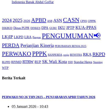
Indonesia Bapak Abdul Goffar
CASN
APBD
2024
2025
ASN
2026
ASB
CPNS
CPPPK
KUA-PPAS
IKU
JPTP
DPA
Dinas PUPR
DIKBUD
DINKES
GURU
PENGUMUMAN📢
LKjIP
LKPD
LRA
Pangan
PERDA
Perjanjian Kinerja
PERUBAHAN RENJA 2025
PERWAKO
PPPK
RKPD
RKA
RANPERDA
renja
RENSTRA
SK Wali Kota
RTRW
RUP
RPJMD
Standar Harga
RLPPD
SSH
Stunting
WTP
Berita Terkait
PERWAKO NO 26 THN 2025 – PENJABARAN APBD TAHUN 2026
05 Januari 2026 - 10:43