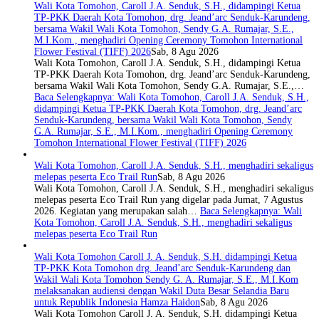
Wali Kota Tomohon, Caroll J.A. Senduk, S.H., didampingi Ketua
TP-PKK Daerah Kota Tomohon, drg. Jeand’arc Senduk-Karundeng,
bersama Wakil Wali Kota Tomohon, Sendy G.A. Rumajar, S.E.,
M.I.Kom., menghadiri Opening Ceremony Tomohon International
Flower Festival (TIFF) 2026
Sab, 8 Agu 2026
Wali Kota Tomohon, Caroll J.A. Senduk, S.H., didampingi Ketua
TP-PKK Daerah Kota Tomohon, drg. Jeand’arc Senduk-Karundeng,
bersama Wakil Wali Kota Tomohon, Sendy G.A. Rumajar, S.E.,…
Baca Selengkapnya
: Wali Kota Tomohon, Caroll J.A. Senduk, S.H.,
didampingi Ketua TP-PKK Daerah Kota Tomohon, drg. Jeand’arc
Senduk-Karundeng, bersama Wakil Wali Kota Tomohon, Sendy
G.A. Rumajar, S.E., M.I.Kom., menghadiri Opening Ceremony
Tomohon International Flower Festival (TIFF) 2026
Wali Kota Tomohon, Caroll J.A. Senduk, S.H., menghadiri sekaligus
melepas peserta Eco Trail Run
Sab, 8 Agu 2026
Wali Kota Tomohon, Caroll J.A. Senduk, S.H., menghadiri sekaligus
melepas peserta Eco Trail Run yang digelar pada Jumat, 7 Agustus
2026. Kegiatan yang merupakan salah…
Baca Selengkapnya
: Wali
Kota Tomohon, Caroll J.A. Senduk, S.H., menghadiri sekaligus
melepas peserta Eco Trail Run
Wali Kota Tomohon Caroll J. A. Senduk, S.H. didampingi Ketua
TP-PKK Kota Tomohon drg. Jeand’arc Senduk-Karundeng dan
Wakil Wali Kota Tomohon Sendy G. A. Rumajar, S.E., M.I.Kom
melaksanakan audiensi dengan Wakil Duta Besar Selandia Baru
untuk Republik Indonesia Hamza Haidon
Sab, 8 Agu 2026
Wali Kota Tomohon Caroll J. A. Senduk, S.H. didampingi Ketua