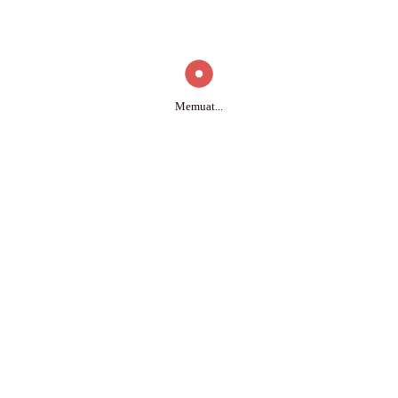
Memuat...
ar (SKD) dan Seleksi Kompetensi Bidang (SKB)
202
CA
DPA
LKPD
P
Perja
RANPE
RTR