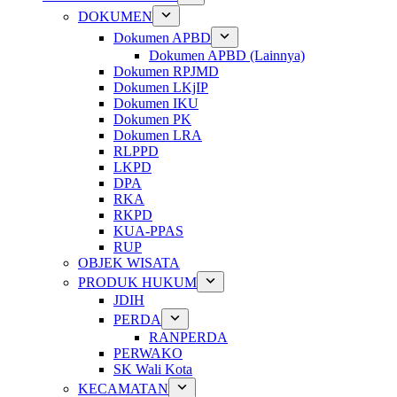
DOKUMEN
Dokumen APBD
Dokumen APBD (Lainnya)
Dokumen RPJMD
Dokumen LKjIP
Dokumen IKU
Dokumen PK
Dokumen LRA
RLPPD
LKPD
DPA
RKA
RKPD
KUA-PPAS
RUP
OBJEK WISATA
PRODUK HUKUM
JDIH
PERDA
RANPERDA
PERWAKO
SK Wali Kota
KECAMATAN