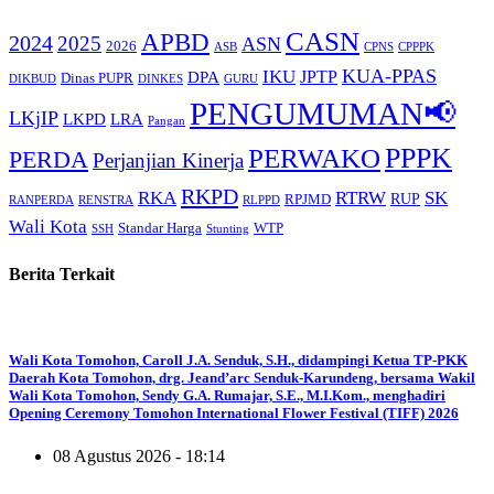
CASN
APBD
2024
2025
ASN
2026
ASB
CPNS
CPPPK
KUA-PPAS
IKU
JPTP
DPA
Dinas PUPR
DIKBUD
DINKES
GURU
PENGUMUMAN📢
LKjIP
LKPD
LRA
Pangan
PERWAKO
PPPK
PERDA
Perjanjian Kinerja
RKPD
RKA
RTRW
SK
RUP
RPJMD
RANPERDA
RENSTRA
RLPPD
Wali Kota
Standar Harga
WTP
SSH
Stunting
Berita Terkait
Wali Kota Tomohon, Caroll J.A. Senduk, S.H., didampingi Ketua TP-PKK
Daerah Kota Tomohon, drg. Jeand’arc Senduk-Karundeng, bersama Wakil
Wali Kota Tomohon, Sendy G.A. Rumajar, S.E., M.I.Kom., menghadiri
Opening Ceremony Tomohon International Flower Festival (TIFF) 2026
08 Agustus 2026 - 18:14