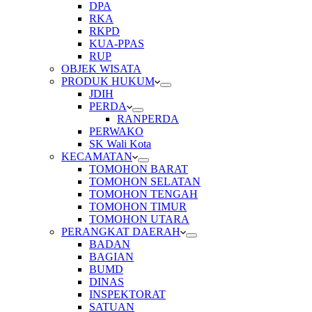
DPA
RKA
RKPD
KUA-PPAS
RUP
OBJEK WISATA
PRODUK HUKUM
JDIH
PERDA
RANPERDA
PERWAKO
SK Wali Kota
KECAMATAN
TOMOHON BARAT
TOMOHON SELATAN
TOMOHON TENGAH
TOMOHON TIMUR
TOMOHON UTARA
PERANGKAT DAERAH
BADAN
BAGIAN
BUMD
DINAS
INSPEKTORAT
SATUAN