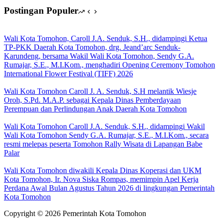
Postingan Populer
Wali Kota Tomohon, Caroll J.A. Senduk, S.H., didampingi Ketua
TP-PKK Daerah Kota Tomohon, drg. Jeand’arc Senduk-
Karundeng, bersama Wakil Wali Kota Tomohon, Sendy G.A.
Rumajar, S.E., M.I.Kom., menghadiri Opening Ceremony Tomohon
International Flower Festival (TIFF) 2026
Wali Kota Tomohon Caroll J. A. Senduk, S.H melantik Wiesje
Oroh, S.Pd. M.A.P. sebagai Kepala Dinas Pemberdayaan
Perempuan dan Perlindungan Anak Daerah Kota Tomohon
Wali Kota Tomohon Caroll J.A. Senduk, S.H., didampingi Wakil
Wali Kota Tomohon Sendy G.A. Rumajar, S.E., M.I.Kom., secara
resmi melepas peserta Tomohon Rally Wisata di Lapangan Babe
Palar
Wali Kota Tomohon diwakili Kepala Dinas Koperasi dan UKM
Kota Tomohon, Ir. Nova Siska Rompas, memimpin Apel Kerja
Perdana Awal Bulan Agustus Tahun 2026 di lingkungan Pemerintah
Kota Tomohon
Copyright © 2026 Pemerintah Kota Tomohon