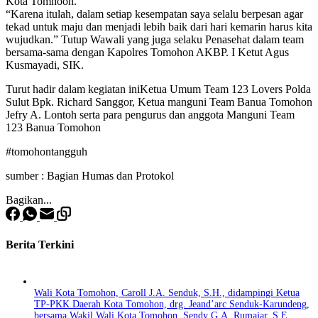
Kota Tomhoon.
“Karena itulah, dalam setiap kesempatan saya selalu berpesan agar
tekad untuk maju dan menjadi lebih baik dari hari kemarin harus kita
wujudkan.” Tutup Wawali yang juga selaku Penasehat dalam team
bersama-sama dengan Kapolres Tomohon AKBP. I Ketut Agus
Kusmayadi, SIK.
Turut hadir dalam kegiatan iniKetua Umum Team 123 Lovers Polda
Sulut Bpk. Richard Sanggor, Ketua manguni Team Banua Tomohon
Jefry A. Lontoh serta para pengurus dan anggota Manguni Team
123 Banua Tomohon
#tomohontangguh
sumber : Bagian Humas dan Protokol
Bagikan...
Berita Terkini
Wali Kota Tomohon, Caroll J.A. Senduk, S.H., didampingi Ketua
TP-PKK Daerah Kota Tomohon, drg. Jeand’arc Senduk-Karundeng,
bersama Wakil Wali Kota Tomohon, Sendy G.A. Rumajar, S.E.,