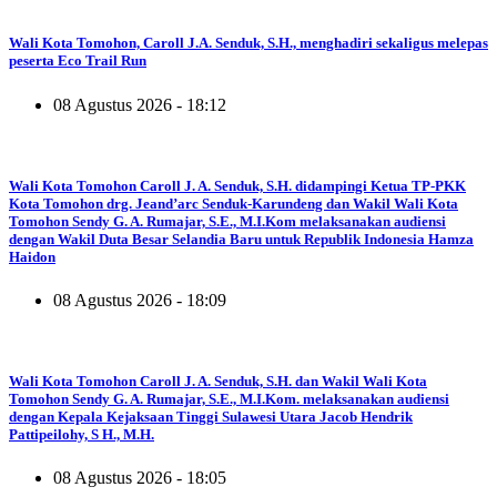
Wali Kota Tomohon, Caroll J.A. Senduk, S.H., menghadiri sekaligus melepas
peserta Eco Trail Run
08 Agustus 2026 - 18:12
Wali Kota Tomohon Caroll J. A. Senduk, S.H. didampingi Ketua TP-PKK
Kota Tomohon drg. Jeand’arc Senduk-Karundeng dan Wakil Wali Kota
Tomohon Sendy G. A. Rumajar, S.E., M.I.Kom melaksanakan audiensi
dengan Wakil Duta Besar Selandia Baru untuk Republik Indonesia Hamza
Haidon
08 Agustus 2026 - 18:09
Wali Kota Tomohon Caroll J. A. Senduk, S.H. dan Wakil Wali Kota
Tomohon Sendy G. A. Rumajar, S.E., M.I.Kom. melaksanakan audiensi
dengan Kepala Kejaksaan Tinggi Sulawesi Utara Jacob Hendrik
Pattipeilohy, S H., M.H.
08 Agustus 2026 - 18:05