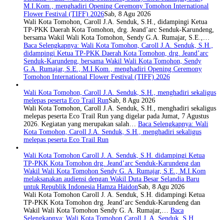
M.I.Kom., menghadiri Opening Ceremony Tomohon International
Flower Festival (TIFF) 2026
Sab, 8 Agu 2026
Wali Kota Tomohon, Caroll J.A. Senduk, S.H., didampingi Ketua
TP-PKK Daerah Kota Tomohon, drg. Jeand’arc Senduk-Karundeng,
bersama Wakil Wali Kota Tomohon, Sendy G.A. Rumajar, S.E.,…
Baca Selengkapnya
: Wali Kota Tomohon, Caroll J.A. Senduk, S.H.,
didampingi Ketua TP-PKK Daerah Kota Tomohon, drg. Jeand’arc
Senduk-Karundeng, bersama Wakil Wali Kota Tomohon, Sendy
G.A. Rumajar, S.E., M.I.Kom., menghadiri Opening Ceremony
Tomohon International Flower Festival (TIFF) 2026
Wali Kota Tomohon, Caroll J.A. Senduk, S.H., menghadiri sekaligus
melepas peserta Eco Trail Run
Sab, 8 Agu 2026
Wali Kota Tomohon, Caroll J.A. Senduk, S.H., menghadiri sekaligus
melepas peserta Eco Trail Run yang digelar pada Jumat, 7 Agustus
2026. Kegiatan yang merupakan salah…
Baca Selengkapnya
: Wali
Kota Tomohon, Caroll J.A. Senduk, S.H., menghadiri sekaligus
melepas peserta Eco Trail Run
Wali Kota Tomohon Caroll J. A. Senduk, S.H. didampingi Ketua
TP-PKK Kota Tomohon drg. Jeand’arc Senduk-Karundeng dan
Wakil Wali Kota Tomohon Sendy G. A. Rumajar, S.E., M.I.Kom
melaksanakan audiensi dengan Wakil Duta Besar Selandia Baru
untuk Republik Indonesia Hamza Haidon
Sab, 8 Agu 2026
Wali Kota Tomohon Caroll J. A. Senduk, S.H. didampingi Ketua
TP-PKK Kota Tomohon drg. Jeand’arc Senduk-Karundeng dan
Wakil Wali Kota Tomohon Sendy G. A. Rumajar,…
Baca
Selengkapnya
: Wali Kota Tomohon Caroll J. A. Senduk, S.H.