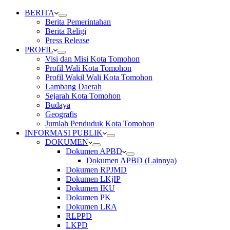
BERITA
Berita Pemerintahan
Berita Religi
Press Release
PROFIL
Visi dan Misi Kota Tomohon
Profil Wali Kota Tomohon
Profil Wakil Wali Kota Tomohon
Lambang Daerah
Sejarah Kota Tomohon
Budaya
Geografis
Jumlah Penduduk Kota Tomohon
INFORMASI PUBLIK
DOKUMEN
Dokumen APBD
Dokumen APBD (Lainnya)
Dokumen RPJMD
Dokumen LKjIP
Dokumen IKU
Dokumen PK
Dokumen LRA
RLPPD
LKPD