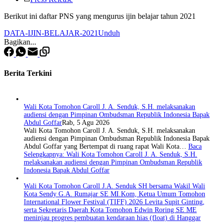
Berikut ini daftar PNS yang mengurus ijin belajar tahun 2021
DATA-IJIN-BELAJAR-2021
Unduh
Bagikan...
Berita Terkini
Wali Kota Tomohon Caroll J. A. Senduk, S.H. melaksanakan
audiensi dengan Pimpinan Ombudsman Republik Indonesia Bapak
Abdul Goffar
Rab, 5 Agu 2026
Wali Kota Tomohon Caroll J. A. Senduk, S.H. melaksanakan
audiensi dengan Pimpinan Ombudsman Republik Indonesia Bapak
Abdul Goffar yang Bertempat di ruang rapat Wali Kota…
Baca
Selengkapnya
: Wali Kota Tomohon Caroll J. A. Senduk, S.H.
melaksanakan audiensi dengan Pimpinan Ombudsman Republik
Indonesia Bapak Abdul Goffar
Wali Kota Tomohon Caroll J.A. Senduk SH bersama Wakil Wali
Kota Sendy G.A. Rumajar SE MI.Kom, Ketua Umum Tomohon
International Flower Festival (TIFF) 2026 Levita Supit Ginting,
serta Sekretaris Daerah Kota Tomohon Edwin Roring SE ME
meninjau progres pembuatan kendaraan hias (float) di Hanggar