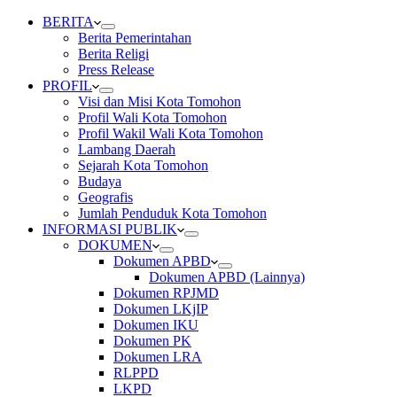
BERITA
Berita Pemerintahan
Berita Religi
Press Release
PROFIL
Visi dan Misi Kota Tomohon
Profil Wali Kota Tomohon
Profil Wakil Wali Kota Tomohon
Lambang Daerah
Sejarah Kota Tomohon
Budaya
Geografis
Jumlah Penduduk Kota Tomohon
INFORMASI PUBLIK
DOKUMEN
Dokumen APBD
Dokumen APBD (Lainnya)
Dokumen RPJMD
Dokumen LKjIP
Dokumen IKU
Dokumen PK
Dokumen LRA
RLPPD
LKPD