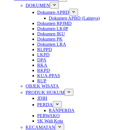
DOKUMEN
Dokumen APBD
Dokumen APBD (Lainnya)
Dokumen RPJMD
Dokumen LKjIP
Dokumen IKU
Dokumen PK
Dokumen LRA
RLPPD
LKPD
DPA
RKA
RKPD
KUA-PPAS
RUP
OBJEK WISATA
PRODUK HUKUM
JDIH
PERDA
RANPERDA
PERWAKO
SK Wali Kota
KECAMATAN