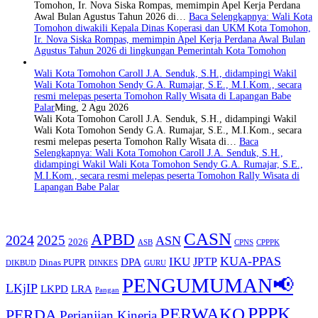
Tomohon, Ir. Nova Siska Rompas, memimpin Apel Kerja Perdana
Awal Bulan Agustus Tahun 2026 di…
Baca Selengkapnya
: Wali Kota
Tomohon diwakili Kepala Dinas Koperasi dan UKM Kota Tomohon,
Ir. Nova Siska Rompas, memimpin Apel Kerja Perdana Awal Bulan
Agustus Tahun 2026 di lingkungan Pemerintah Kota Tomohon
Wali Kota Tomohon Caroll J.A. Senduk, S.H., didampingi Wakil
Wali Kota Tomohon Sendy G.A. Rumajar, S.E., M.I.Kom., secara
resmi melepas peserta Tomohon Rally Wisata di Lapangan Babe
Palar
Ming, 2 Agu 2026
Wali Kota Tomohon Caroll J.A. Senduk, S.H., didampingi Wakil
Wali Kota Tomohon Sendy G.A. Rumajar, S.E., M.I.Kom., secara
resmi melepas peserta Tomohon Rally Wisata di…
Baca
Selengkapnya
: Wali Kota Tomohon Caroll J.A. Senduk, S.H.,
didampingi Wakil Wali Kota Tomohon Sendy G.A. Rumajar, S.E.,
M.I.Kom., secara resmi melepas peserta Tomohon Rally Wisata di
Lapangan Babe Palar
CASN
APBD
2024
2025
ASN
2026
ASB
CPNS
CPPPK
KUA-PPAS
IKU
JPTP
DPA
Dinas PUPR
DIKBUD
DINKES
GURU
PENGUMUMAN📢
LKjIP
LKPD
LRA
Pangan
PERWAKO
PPPK
PERDA
Perjanjian Kinerja