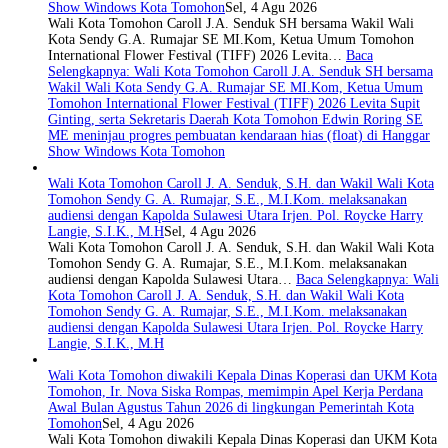
Show Windows Kota Tomohon
Sel, 4 Agu 2026
Wali Kota Tomohon Caroll J.A. Senduk SH bersama Wakil Wali
Kota Sendy G.A. Rumajar SE MI.Kom, Ketua Umum Tomohon
International Flower Festival (TIFF) 2026 Levita…
Baca
Selengkapnya
: Wali Kota Tomohon Caroll J.A. Senduk SH bersama
Wakil Wali Kota Sendy G.A. Rumajar SE MI.Kom, Ketua Umum
Tomohon International Flower Festival (TIFF) 2026 Levita Supit
Ginting, serta Sekretaris Daerah Kota Tomohon Edwin Roring SE
ME meninjau progres pembuatan kendaraan hias (float) di Hanggar
Show Windows Kota Tomohon
Wali Kota Tomohon Caroll J. A. Senduk, S.H. dan Wakil Wali Kota
Tomohon Sendy G. A. Rumajar, S.E., M.I.Kom. melaksanakan
audiensi dengan Kapolda Sulawesi Utara Irjen. Pol. Roycke Harry
Langie, S.I.K., M.H
Sel, 4 Agu 2026
Wali Kota Tomohon Caroll J. A. Senduk, S.H. dan Wakil Wali Kota
Tomohon Sendy G. A. Rumajar, S.E., M.I.Kom. melaksanakan
audiensi dengan Kapolda Sulawesi Utara…
Baca Selengkapnya
: Wali
Kota Tomohon Caroll J. A. Senduk, S.H. dan Wakil Wali Kota
Tomohon Sendy G. A. Rumajar, S.E., M.I.Kom. melaksanakan
audiensi dengan Kapolda Sulawesi Utara Irjen. Pol. Roycke Harry
Langie, S.I.K., M.H
Wali Kota Tomohon diwakili Kepala Dinas Koperasi dan UKM Kota
Tomohon, Ir. Nova Siska Rompas, memimpin Apel Kerja Perdana
Awal Bulan Agustus Tahun 2026 di lingkungan Pemerintah Kota
Tomohon
Sel, 4 Agu 2026
Wali Kota Tomohon diwakili Kepala Dinas Koperasi dan UKM Kota