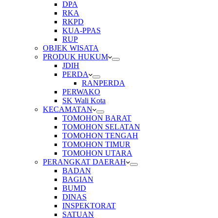
DPA
RKA
RKPD
KUA-PPAS
RUP
OBJEK WISATA
PRODUK HUKUM
JDIH
PERDA
RANPERDA
PERWAKO
SK Wali Kota
KECAMATAN
TOMOHON BARAT
TOMOHON SELATAN
TOMOHON TENGAH
TOMOHON TIMUR
TOMOHON UTARA
PERANGKAT DAERAH
BADAN
BAGIAN
BUMD
DINAS
INSPEKTORAT
SATUAN