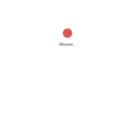
mohon
sial berupa Barang yang Diterima serta SKPD
Memuat...
ANG DITERIMA SERTA SKPD PEMBERI BANTUAN SOSIAL
202
CA
DPA
LKPD
P