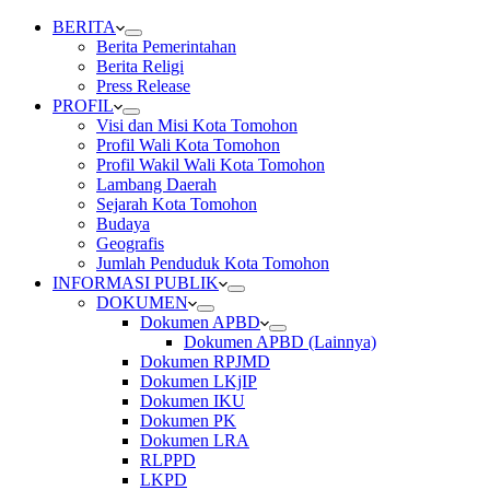
BERITA
Berita Pemerintahan
Berita Religi
Press Release
PROFIL
Visi dan Misi Kota Tomohon
Profil Wali Kota Tomohon
Profil Wakil Wali Kota Tomohon
Lambang Daerah
Sejarah Kota Tomohon
Budaya
Geografis
Jumlah Penduduk Kota Tomohon
INFORMASI PUBLIK
DOKUMEN
Dokumen APBD
Dokumen APBD (Lainnya)
Dokumen RPJMD
Dokumen LKjIP
Dokumen IKU
Dokumen PK
Dokumen LRA
RLPPD
LKPD