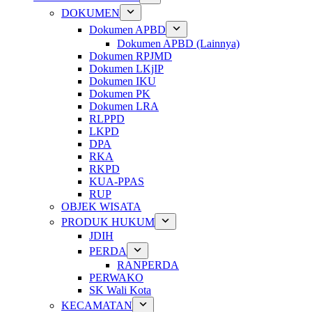
DOKUMEN
Dokumen APBD
Dokumen APBD (Lainnya)
Dokumen RPJMD
Dokumen LKjIP
Dokumen IKU
Dokumen PK
Dokumen LRA
RLPPD
LKPD
DPA
RKA
RKPD
KUA-PPAS
RUP
OBJEK WISATA
PRODUK HUKUM
JDIH
PERDA
RANPERDA
PERWAKO
SK Wali Kota
KECAMATAN