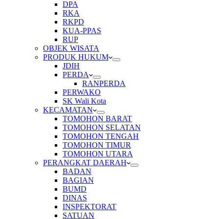
DPA
RKA
RKPD
KUA-PPAS
RUP
OBJEK WISATA
PRODUK HUKUM
JDIH
PERDA
RANPERDA
PERWAKO
SK Wali Kota
KECAMATAN
TOMOHON BARAT
TOMOHON SELATAN
TOMOHON TENGAH
TOMOHON TIMUR
TOMOHON UTARA
PERANGKAT DAERAH
BADAN
BAGIAN
BUMD
DINAS
INSPEKTORAT
SATUAN